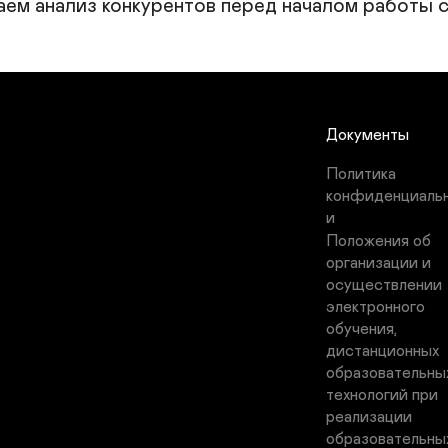
аем анализ конкурентов перед началом работы 
Документы
Политика 
конфиденциаль
и
Положения об 
организации и 
осуществлении 
электронного 
обучения, 
дистанционных 
образовательных
технологий при 
реализации 
образовательных