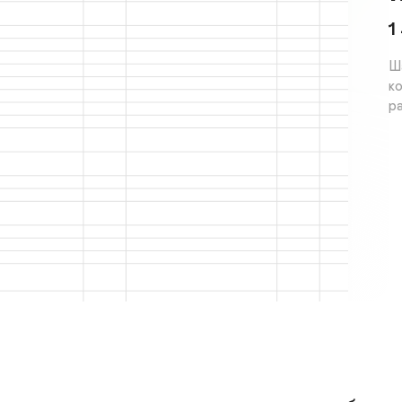
1
Ш
к
р