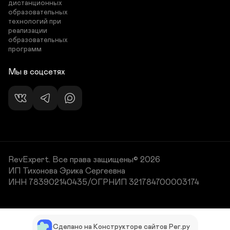
дистанционных 
образовательных 
технологий при 
реализации 
образовательных 
программ
Мы в соцсетях
RevExpert. Все права защищены© 2026
ИП Тихонова Эрика Сергеевна 

ИНН 783902140435/ОГРНИП 321784700003174
Сделано на Конструкторе сайтов Рег.ру